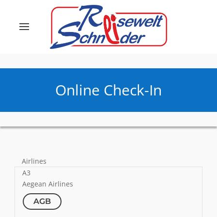
Online Check-In
Airlines
A3
Aegean Airlines
AGB