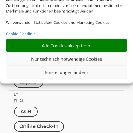
Zustimmung nicht erteilen oder zurückziehen, können bestimmte
Online Check-In
Merkmale und Funktionen beeinträchtigt werden.
Wir verwenden Statistiken-Cookies und Marketing Cookies.
Gepäck
Cookie-Richtlinie
MS
Egyptair
Alle Cookies akzeptieren
AGB
Nur technisch notwendige Cookies
Online Check-In
Einstellungen ändern
Gepäck
LY
EL AL
AGB
Online Check-In